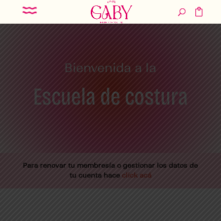
Bienvenida a la
Escuela de costura
Para renovar tu membresía o gestionar los datos de
tu cuenta hace
click acá