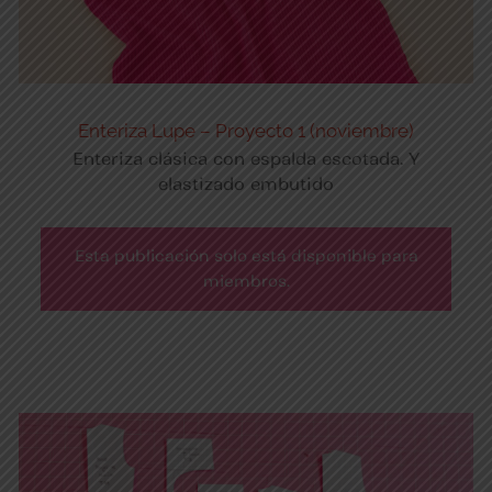
Enteriza Lupe – Proyecto 1 (noviembre)
Enteriza clásica con espalda escotada. Y
elastizado embutido
Esta publicación solo está disponible para
miembros.