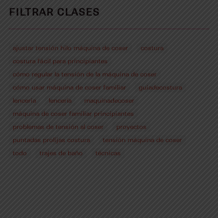
FILTRAR CLASES
ajustar tensión hilo máquina de coser
costura
costura fácil para principiantes
cómo regular la tensión de la máquina de coser
cómo usar máquina de coser familiar
guiadecostura
lenceria
lencería
maquinadecoser
máquina de coser familiar principiantes
problemas de tensión al coser
proyectos
puntadas prolijas costura
tensión máquina de coser
todo
trajes de baño
técnicas