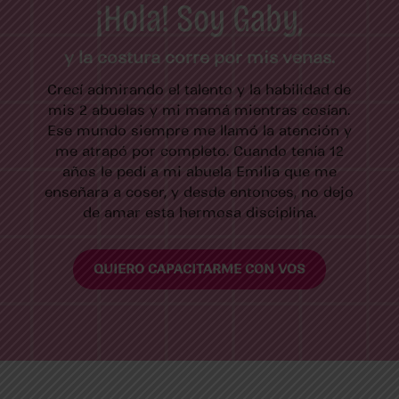
¡Hola! Soy Gaby,
y la costura corre por mis venas.
Crecí admirando el talento y la habilidad de
mis 2 abuelas y mi mamá mientras cosían.
Ese mundo siempre me llamó la atención y
me atrapó por completo. Cuando tenía 12
años le pedí a mi abuela Emilia que me
enseñara a coser, y desde entonces, no dejo
de amar esta hermosa disciplina.
QUIERO CAPACITARME CON VOS