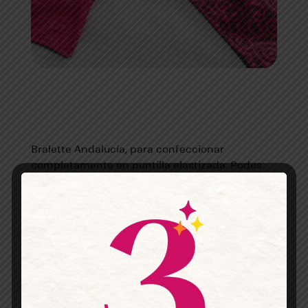
Bralette Andalucía, para confeccionar
completamente en puntilla elastizada. Podes
forrarlo o no.
Esta publicación solo está disponible para
miembros.