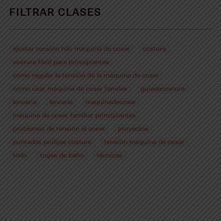
FILTRAR CLASES
ajustar tensión hilo máquina de coser
costura
costura fácil para principiantes
cómo regular la tensión de la máquina de coser
cómo usar máquina de coser familiar
guiadecostura
lenceria
lencería
maquinadecoser
máquina de coser familiar principiantes
problemas de tensión al coser
proyectos
puntadas prolijas costura
tensión máquina de coser
todo
trajes de baño
técnicas