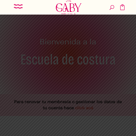
Bienvenida a la
Escuela de costura
Para renovar tu membresía o gestionar los datos de
tu cuenta hace
click acá