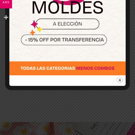
ARS
coser familiar con este paso a paso sencillo.
Cuando empezamos a coser en una máquina
de coser familiar, una de las dudas más
comunes es: ¿cómo regular la tensión del hilo
para que las puntadas salgan prolijas? Si la
puntada queda floja, se enreda el hilo o la tela
se arruga, probablemente sea un tema de
tensión. Ajustarla correctamente es clave para
lograr terminaciones limpias y que tus
proyectos de costura se vean profesionales. En
este video te enseño de manera fácil y práctica
cómo ajustar la tensión...