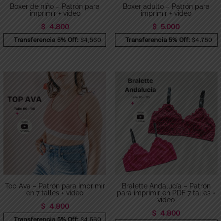
Boxer de niño – Patrón para
Boxer adulto – Patrón para
imprimir + video
imprimir + video
$
4.800
$
5.000
Transferencia 5% Off:
$4,560
Transferencia 5% Off:
$4,750
Top Ava – Patrón para imprimir
Bralette Andalucía – Patrón
en 7 talles + video
para imprimir en PDF 7 talles +
video
$
4.800
$
4.800
Transferencia 5% Off:
$4,560