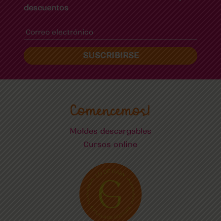
descuentos
SUSCRIBIRSE
Comencemos!
Moldes descargables
Cursos online