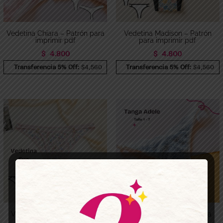
Vedetina Chiara – Patrón para
Vedetina Madison – Patrón
imprimir pdf
para imprimir pdf
$
4.800
$
4.800
Transferencia 5% Off:
$4,560
Transferencia 5% Off:
$4,560
Vedetina Eva – patrón para
Tanga Adele – patrón para
imprimir
imprimir