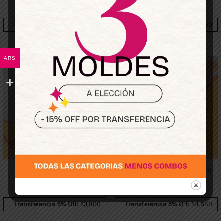
$
4.800
$
4.800
Transferencia 5% Off:
$4,560
Transferencia 5% Off:
$4,560
ARS
Tanga Lily – Patrón para
Vedetina Gaia – Patrón para
imprimir 7 talles
imprimir
$
4.000
$
4.800
Transferencia 5% Off:
$3,800
Transferencia 5% Off:
$4,560