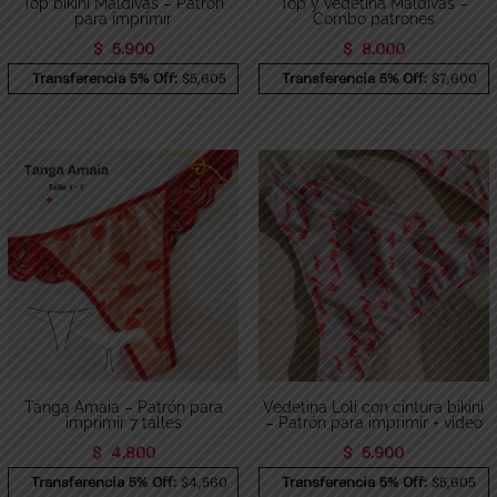
Top bikini Maldivas – Patrón
Top y vedetina Maldivas –
para imprimir
Combo patrones
$
5.900
$
8.000
Transferencia 5% Off:
$5,605
Transferencia 5% Off:
$7,600
Tanga Amaia – Patrón para
Vedetina Loli con cintura bikini
imprimir 7 talles
– Patrón para imprimir + video
$
4.800
$
5.900
Transferencia 5% Off:
$4,560
Transferencia 5% Off:
$5,605