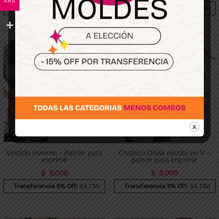
ARS
Transferencia 5% Off:
$4,560
Transferencia 5% Off:
$4,560
Vestido invierno – Patrón para
Chaleco Olivia escote en V –
imprimir
patrón para imprimir
$
5.000
$
5.000
Transferencia 5% Off:
$4,750
Transferencia 5% Off:
$4,750