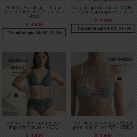
Bralette Andalucía – Patrón
Corpiño apto lactancia MAGUI
para imprimir en PDF 7 talles +
– Patrón para imprimir 7 talles
video
$
4.800
$
4.800
Transferencia 5% Off:
$4,560
Transferencia 5% Off:
$4,560
Bralette Helen – patrón para
Top Frida con recorte – Patrón
imprimir 7 talles + VIDEO
para imprimir en PDF + VIDEO
$
4.800
$
4.800