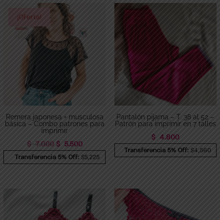
¡Oferta!
Remera japonesa + musculosa
Pantalón pijama – T. 38 al 52 –
básica – Combo patrones para
Patrón para imprimir en 7 talles
imprimir
$
4.800
El
El
$
7.000
$
5.500
Transferencia 5% Off:
$4,560
precio
precio
Transferencia 5% Off:
$5,225
original
actual
era:
es:
$ 7.000.
$ 5.500.