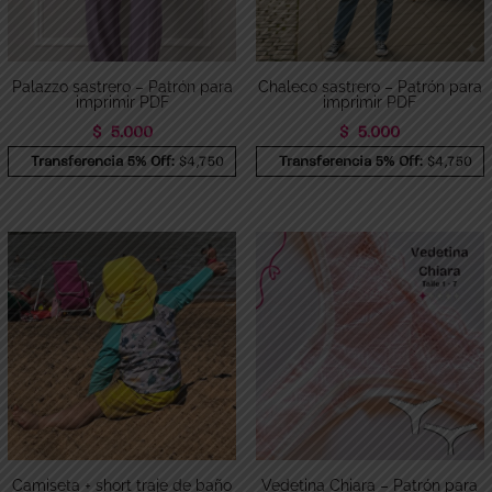
Palazzo sastrero – Patrón para
Chaleco sastrero – Patrón para
imprimir PDF
imprimir PDF
$
5.000
$
5.000
Transferencia 5% Off:
$4,750
Transferencia 5% Off:
$4,750
Camiseta + short traje de baño
Vedetina Chiara – Patrón para