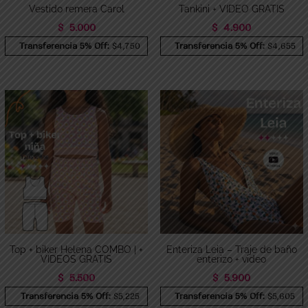
Vestido remera Carol
Tankini + VIDEO GRATIS
$
5.000
$
4.900
Transferencia 5% Off:
$4,750
Transferencia 5% Off:
$4,655
Top + biker Helena COMBO | +
Enteriza Leia – Traje de baño
VIDEOS GRATIS
enterizo + video
$
5.500
$
5.900
Transferencia 5% Off:
$5,225
Transferencia 5% Off:
$5,605