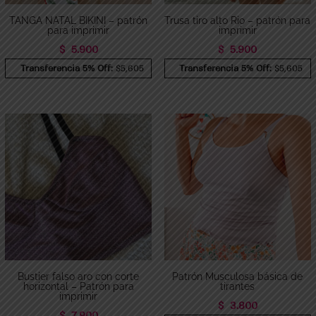
TANGA NATAL BIKINI – patrón
Trusa tiro alto Rio – patrón para
para imprimir
imprimir
$
5.900
$
5.900
Transferencia 5% Off:
$5,605
Transferencia 5% Off:
$5,605
Bustier falso aro con corte
Patrón Musculosa básica de
horizontal – Patrón para
tirantes
imprimir
$
3.800
$
7.900