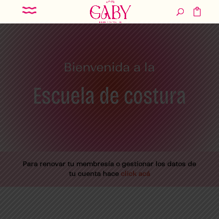
Bienvenida a la
Escuela de costura
Para renovar tu membresía o gestionar los datos de
tu cuenta hace
click acá