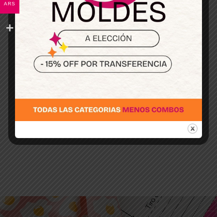
ARS
coser familiar con este paso a paso sencillo.
Cuando empezamos a coser en una máquina
de coser familiar, una de las dudas más
comunes es: ¿cómo regular la tensión del hilo
para que las puntadas salgan prolijas? Si la
puntada queda floja, se enreda el hilo o la tela
se arruga, probablemente sea un tema de
tensión. Ajustarla correctamente es clave para
lograr terminaciones limpias y que tus
proyectos de costura se vean profesionales. En
este video te enseño de manera fácil y práctica
cómo ajustar la tensión...