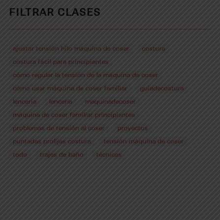
FILTRAR CLASES
ajustar tensión hilo máquina de coser
costura
costura fácil para principiantes
cómo regular la tensión de la máquina de coser
cómo usar máquina de coser familiar
guiadecostura
lenceria
lencería
maquinadecoser
máquina de coser familiar principiantes
problemas de tensión al coser
proyectos
puntadas prolijas costura
tensión máquina de coser
todo
trajes de baño
técnicas