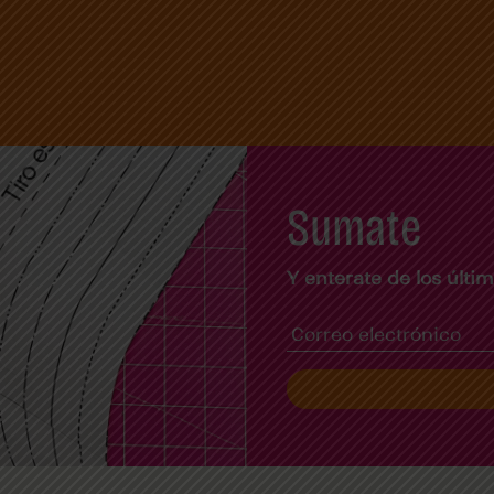
Sumate
Y enterate de los últ