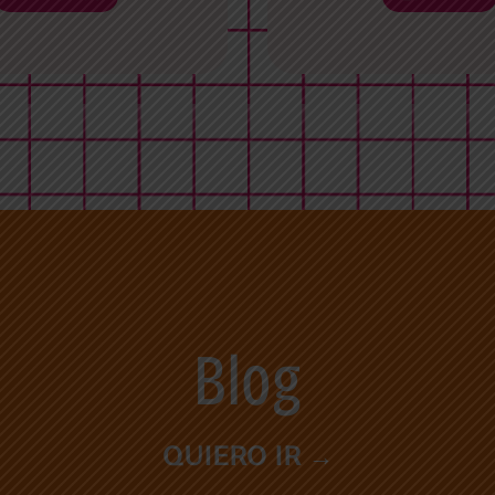
Blog
QUIERO IR →