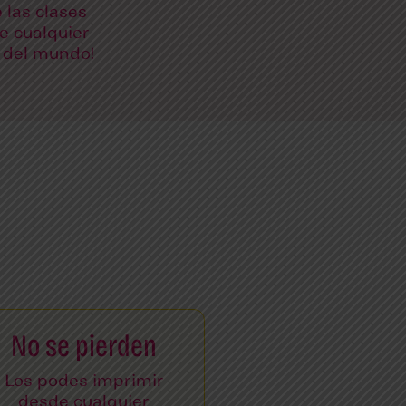
 las clases
e cualquier
 del mundo!
No se pierden
Los podes imprimir
desde cualquier