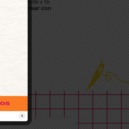
ijera preferida y te
avilla de crear con