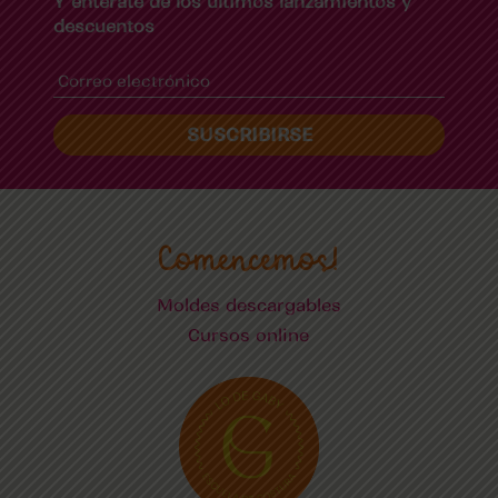
Y enterate de los últimos lanzamientos y
descuentos
SUSCRIBIRSE
Comencemos!
Moldes descargables
Cursos online