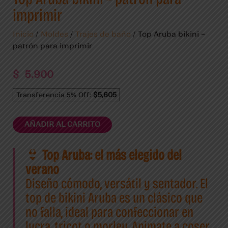
imprimir
Inicio
/
Moldes
/
Trajes de baño
/ Top Aruba bikini –
patrón para imprimir
$
5.900
$5,605
Transferencia 5% Off:
AÑADIR AL CARRITO
👙
Top Aruba: el más elegido del
verano
Diseño cómodo, versátil y sentador. El
top de bikini Aruba es un clásico que
no falla, ideal para confeccionar en
lycra, tricot o morley. Animate a coser