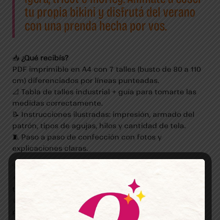
tu propia bikini y disfrutá del verano
con una prenda hecha por vos.
📥
¿Qué recibís?
PDF imprimible en A4 con 7 talles (busto de 80 a 110
cm) diferenciados por líneas punteadas.
📐 Tabla de talles industrial + guía para tomarte las
medidas correctamente.
📝 Instrucciones ilustradas: impresión, armado del
patrón, tipos de agujas, hilos y cantidad de tela.
🧵 Paso a paso de confección con fotos y
explicaciones claras.
💡
Por qué te va a encantar
🌞 Top cómodo, sentador y adaptable a distintos
tipos de cuerpo.
🎨 Lo podés hacer en mil colores y estampas: ideal
para sets de verano.