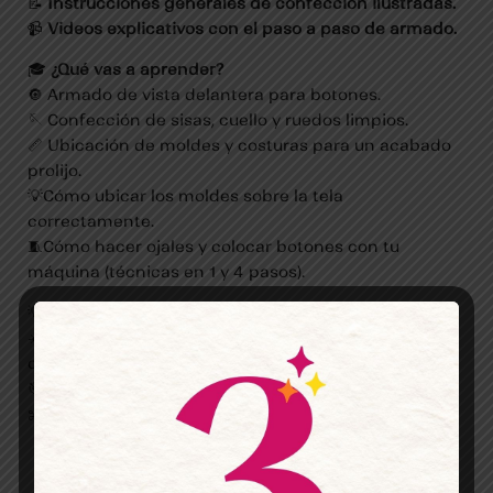
📝
Instrucciones generales de confección ilustradas.
📹
Videos explicativos con el paso a paso de armado.
🎓
¿Qué vas a aprender?
🔘 Armado de vista delantera para botones.
🪡 Confección de sisas, cuello y ruedos limpios.
📏 Ubicación de moldes y costuras para un acabado
prolijo.
💡Cómo ubicar los moldes sobre la tela
correctamente.
🧵Cómo hacer ojales y colocar botones con tu
máquina (técnicas en 1 y 4 pasos).
💡
Por qué te va a encantar
☀️ Ideal para primavera/verano: fresco, suelto y
cómodo.
🎯 Fácil de combinar con zapatillas o sandalias.
✂️Adaptable, podes hacerlo largo o corto.