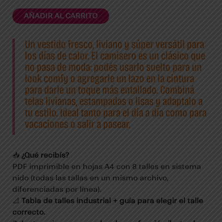
AÑADIR AL CARRITO
Un vestido fresco, liviano y súper versátil para
los días de calor. El camisero es un clásico que
no pasa de moda: podés usarlo suelto para un
look comfy o agregarle un lazo en la cintura
para darle un toque más entallado. Combiná
telas livianas, estampadas o lisas y adaptalo a
tu estilo. Ideal tanto para el día a día como para
vacaciones o salir a pasear.
📥
¿Qué recibís?
PDF imprimible en hojas A4 con 8 talles en sistema
nido (todas las tallas en un mismo archivo,
diferenciadas por línea).
📐
Tabla de talles industrial + guía para elegir el talle
correcto.