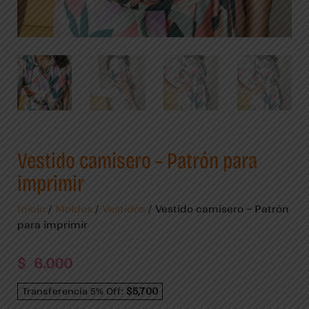
Vestido camisero – Patrón para
imprimir
Inicio
/
Moldes
/
Vestidos
/ Vestido camisero – Patrón
para imprimir
$
6.000
$5,700
Transferencia 5% Off: