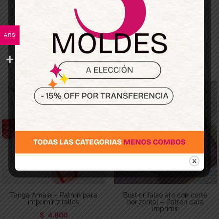
ARS
Los más elegidos
Tanga Amaia – Patrón para
Bustier falso aro con corte
imprimir 7 talles
horizontal – Patrón para
imprimir
$
4.800