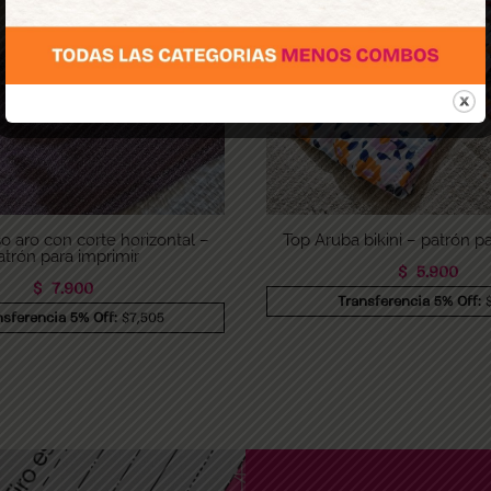
so aro con corte horizontal –
Top Aruba bikini – patrón pa
atrón para imprimir
$
5.900
$
7.900
Transferencia 5% Off:
nsferencia 5% Off:
$7,505