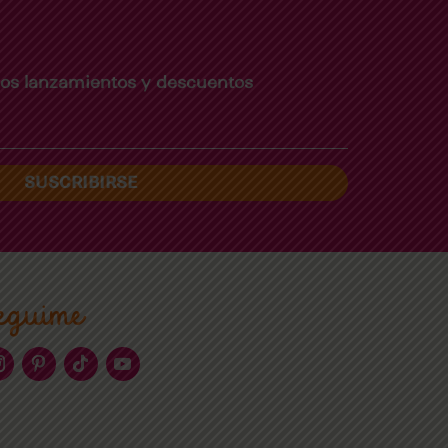
imos lanzamientos y descuentos
SUSCRIBIRSE
eguime