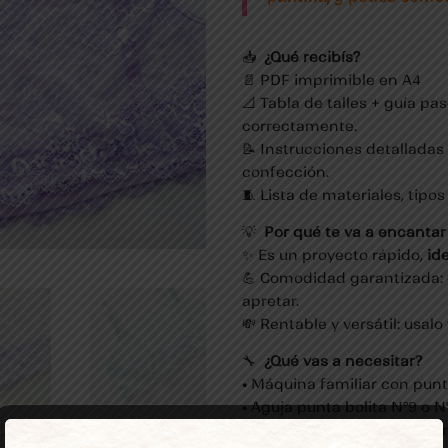
📥
¿Qué recibís?
📄 PDF imprimible en A4
📐 Tabla de talles + guía p
correctamente.
📝 Instrucciones detalladas
confección.
🧵 Lista de materiales, tipos
💡
Por qué te va a encantar
✨ Es un proyecto rápido,
id
💪 Comodidad garantizada: 
apretar.
💸 Rentable y versátil: usal
🔧
¿Qué vas a necesitar?
• Máquina familiar con punt
• Aguja punta bolita N°9 o N
• Puntilla elastizada de 17