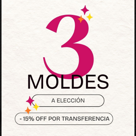
• Avios para breteles
🎁 ¡Descargalo y estrenalo 
Los más elegidos