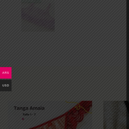
ARS
USD