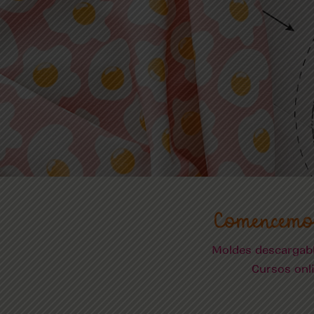
Comencemo
Moldes descargab
Cursos onl