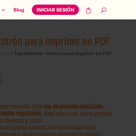
Blog
INICIAR SESIÓN
Patrón para imprimir en PDF
 tops
/ Top Holanda – Patrón para imprimir en PDF
súper cómodo. Este
top de puntilla elastizada
reteles regulables
, ideal para usar como prenda
ajo camisas y sacos.
 al cuerpo gracias a la elasticidad de la
ccionarlo en los colores que más te gusten.