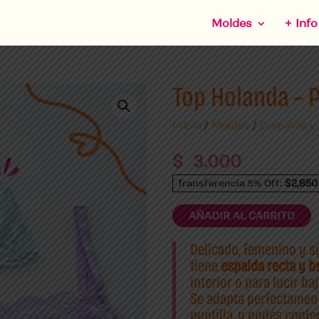
Moldes
+ Info
Top Holanda – 
Inicio
/
Moldes
/
Corpiños y
$
3.000
$2,850
Transferencia 5% Off:
AÑADIR AL CARRITO
Delicado, femenino y 
tiene
espalda recta y b
interior o para lucir b
Se adapta perfectamente
puntilla, y podés confe