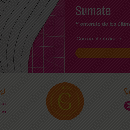
Sumate
Y enterate de los últ
s!
S
les
ine