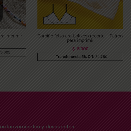
ra imprimir
Corpiño falso aro Loli con recorte – Patrón
para imprimir
$
5.000
$5,605
Transferencia 5% Off:
$4,750
imos lanzamientos y descuentos