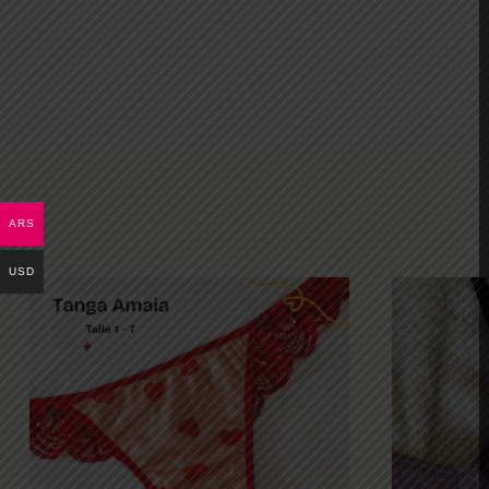
ARS
USD