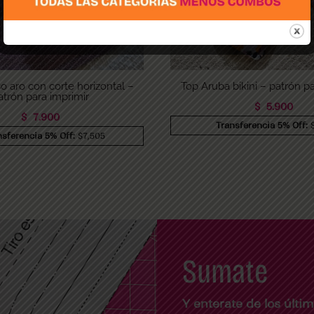
so aro con corte horizontal –
Top Aruba bikini – patrón pa
atrón para imprimir
$
5.900
$
7.900
Transferencia 5% Off:
nsferencia 5% Off:
$7,505
Sumate
Y enterate de los últ