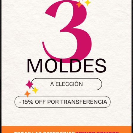
💖 Animate a confeccionar 
que te sientas increíble est
Los más elegidos