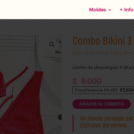
Moldes
+ Info
Combo Bikini 3
Inicio
/
Moldes
/
Trajes de 
Límite de descargas: 5 (dura
$
8.000
$7,600
Transferencia 5% Off:
AÑADIR AL CARRITO
Un diseño pensado para
disfrutas del verano.