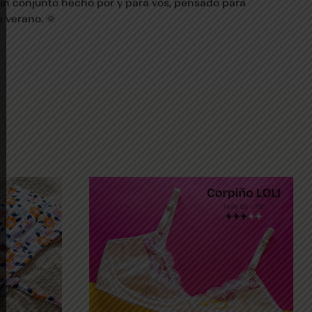
un conjunto hecho por y para vos, pensado para
e verano. 🌞