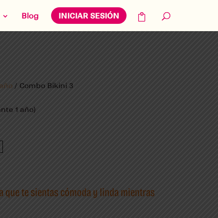
Blog
INICIAR SESIÓN
baño
/ Combo Bikini 3
nte 1 año)
 que te sientas cómoda y linda mientras