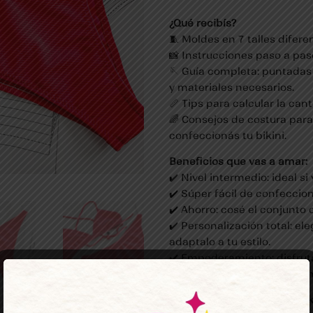
¿Qué recibís?
🧵 Moldes en 7 talles dife
📸 Instrucciones paso a pas
🪡 Guía completa: puntadas
y materiales necesarios.
📏 Tips para calcular la canti
🌈 Consejos de costura par
confeccionás tu bikini.
Beneficios que vas a amar:
✔️ Nivel intermedio: ideal s
✔️ Súper fácil de confeccio
✔️ Ahorro: cosé el conjunto
✔️ Personalización total: el
adaptalo a tu estilo.
✔️ Empoderamiento: disfrutá
misma, único y hecho a tu 
¿Estás lista para crear el bi