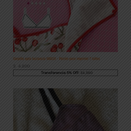
Corpiño apto lactancia MAGUI – Patrón para imprimir 7 talles
$
4.800
Transferencia 5% Off:
$4,560