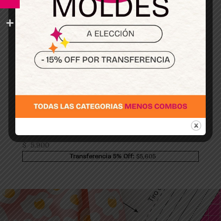
Top Aruba bikini – patrón para imprimir
$
5.900
Transferencia 5% Off:
$5,605