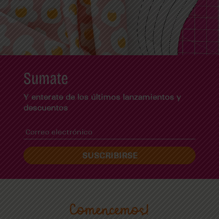
Sumate
Y enterate de los últimos lanzamientos y
descuentos
SUSCRIBIRSE
Comencemos!