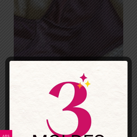
Bustier falso aro con corte horizontal – Patrón para imprimir
$
7.900
Transferencia 5% Off:
$7,505
ARS