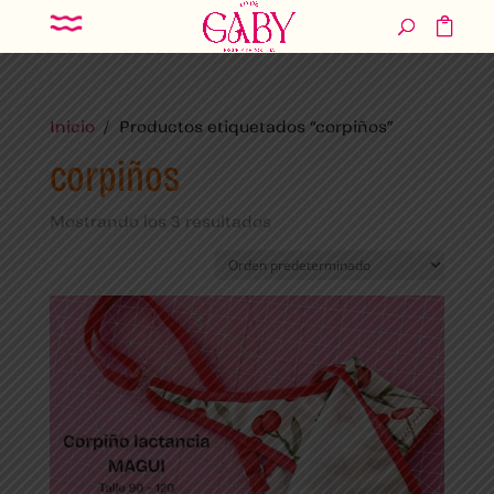
Inicio
/ Productos etiquetados “corpiños”
corpiños
Mostrando los 3 resultados