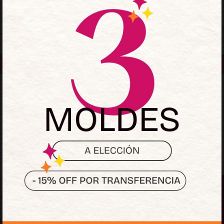
Mantenerme conectado
¿Olvidaste la contraseñ
Acceder
¿No tienes una cuenta?
Regístrate ahora
Sumate