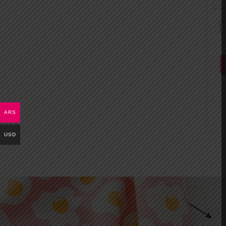
ARS
USD