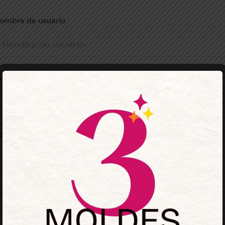
ombre de usuario
orreo electrónico
ontraseña
onfirmación de contraseña