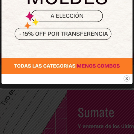
Regístrate
Sumate
Y enterate de los últ