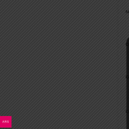
N
C
C
C
ARS