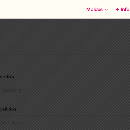
Moldes
+ Info
ombre
pellidos