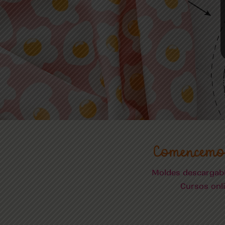
Comencemo
Moldes descargab
Cursos onl