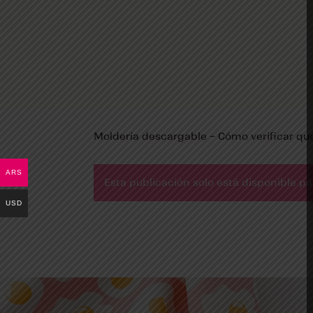
Moldería descargable – Cómo verificar que
ARS
Esta publicación solo está disponible p
USD