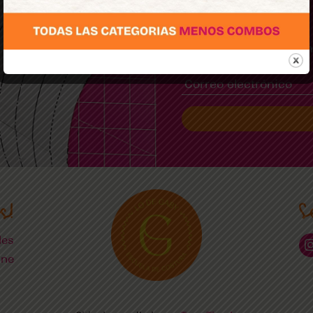
Sumate
Y enterate de los últ
s!
S
les
ine