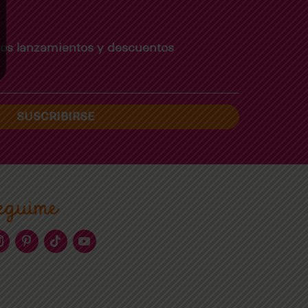
imos lanzamientos y descuentos
SUSCRIBIRSE
eguime