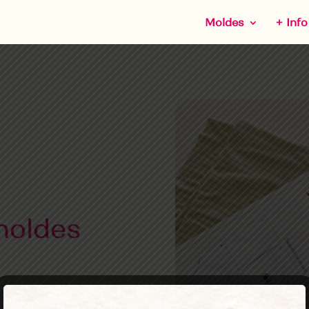
Moldes
+ Info
moldes