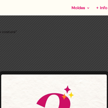
Moldes
+ Info
e costura”