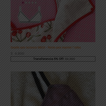
Corpiño apto lactancia MAGUI – Patrón para imprimir 7 talles
$
4.800
Transferencia 5% Off:
$4,560