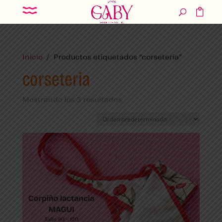
Inicio
/ Productos etiquetados “corseteria”
corseteria
Mostrando los 3 resultados