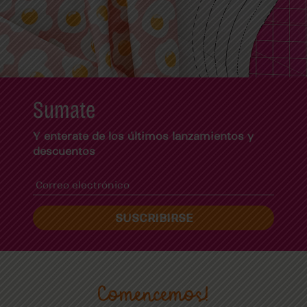
Sumate
Y enterate de los últimos lanzamientos y
descuentos
SUSCRIBIRSE
Comencemos!