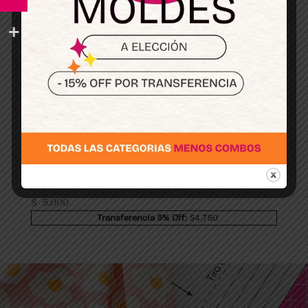
Corpiño falso aro Loli con recorte – Patrón para imprimir
$
5.000
Transferencia 5% Off:
$4,750