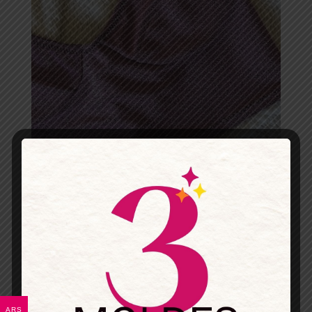
Bustier falso aro con corte horizontal – Patrón para imprimir
$
7.900
Transferencia 5% Off:
$7,505
ARS