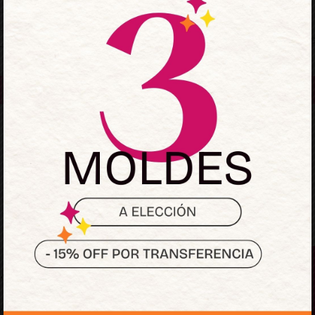
Mantenerme conectado
¿Olvidaste la contraseñ
Acceder
¿No tienes una cuenta?
Regístrate ahora
Sumate