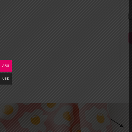
ARS
USD