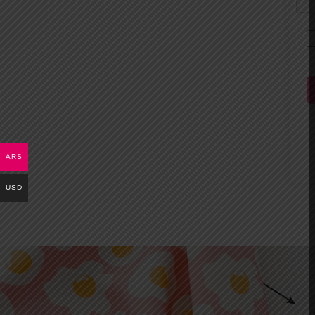
ARS
USD