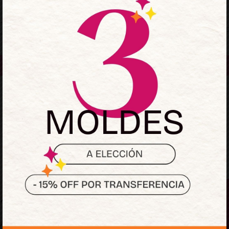
Mantenerme conectado
¿Olvidaste la contraseñ
Acceder
¿No tienes una cuenta?
Regístrate ahora
Sumate