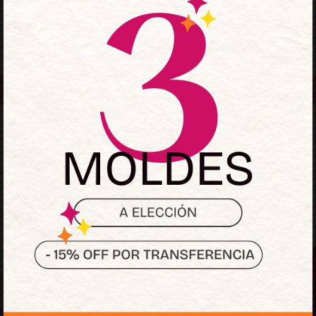
Mantenerme conectado
¿Olvidaste la contraseñ
Acceder
¿No tienes una cuenta?
Regístrate ahora
Sumate