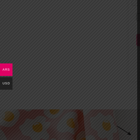
ARS
USD