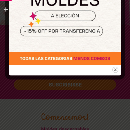
Sumate
Y enterate de los últimos lanzamientos y
descuentos
SUSCRIBIRSE
Comencemos!
Moldes descargables