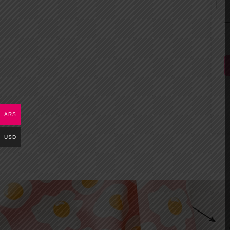
ARS
USD