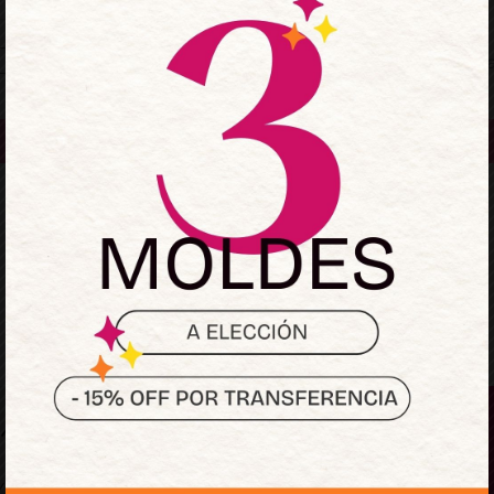
Mantenerme conectado
¿Olvidaste la contraseñ
Acceder
¿No tienes una cuenta?
Regístrate ahora
Sumate