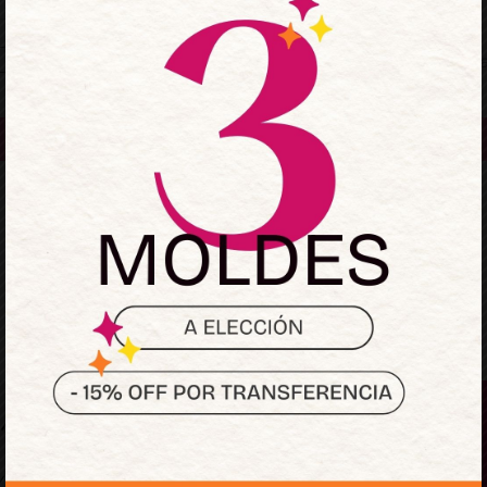
Mantenerme conectado
¿Olvidaste la contraseñ
Acceder
¿No tienes una cuenta?
Regístrate ahora
Sumate