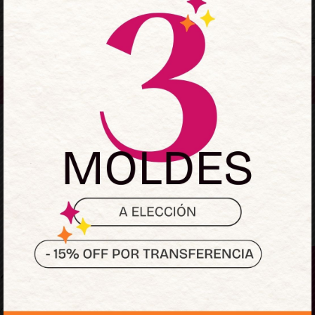
Mantenerme conectado
¿Olvidaste la contraseñ
Acceder
¿No tienes una cuenta?
Regístrate ahora
Sumate