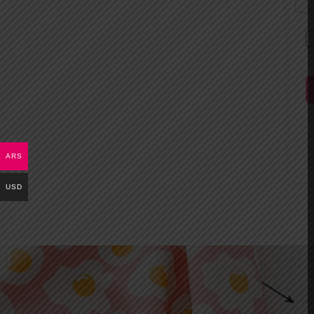
ARS
USD