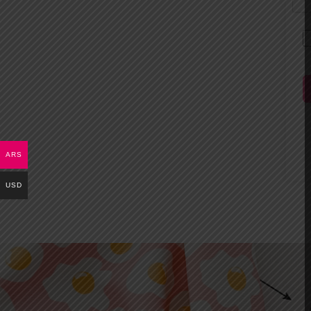
ARS
USD