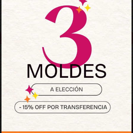
Mantenerme conectado
¿Olvidaste la contraseñ
Acceder
¿No tienes una cuenta?
Regístrate ahora
Sumate