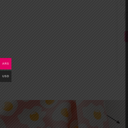
ARS
USD