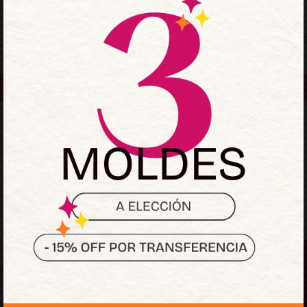
Mantenerme conectado
¿Olvidaste la contraseñ
Acceder
¿No tienes una cuenta?
Regístrate ahora
Sumate