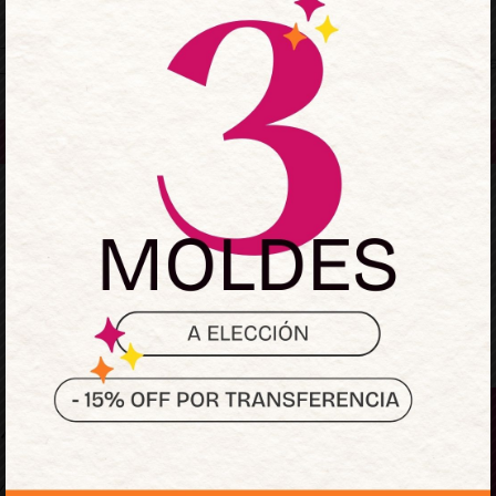
Mantenerme conectado
¿Olvidaste la contraseñ
Acceder
¿No tienes una cuenta?
Regístrate ahora
Sumate