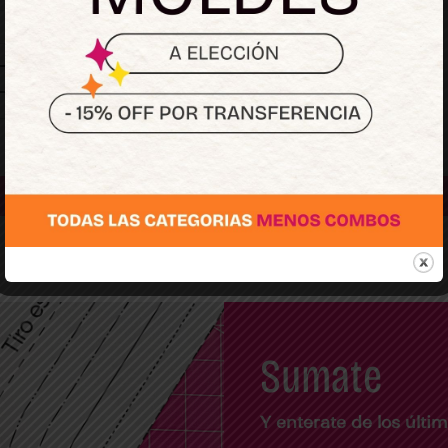
Regístrate
Sumate
Y enterate de los últ