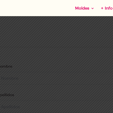
Moldes
+ Info
ombre
pellidos