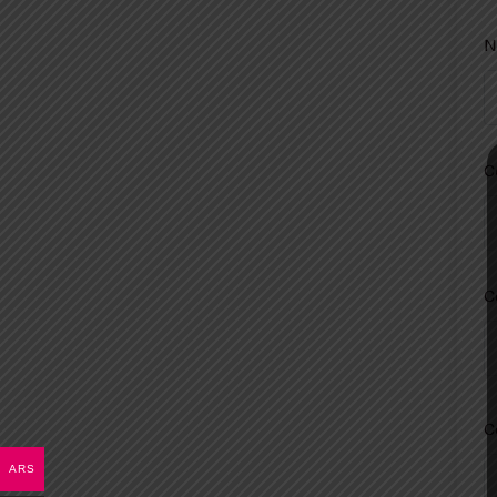
N
C
C
C
ARS