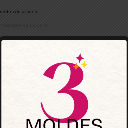
ombre de usuario
orreo electrónico
ontraseña
onfirmación de contraseña