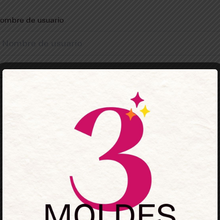
ombre de usuario
orreo electrónico
ontraseña
onfirmación de contraseña