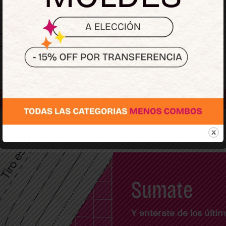
Regístrate
Sumate
Y enterate de los últ