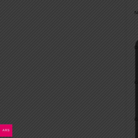
N
C
C
C
ARS