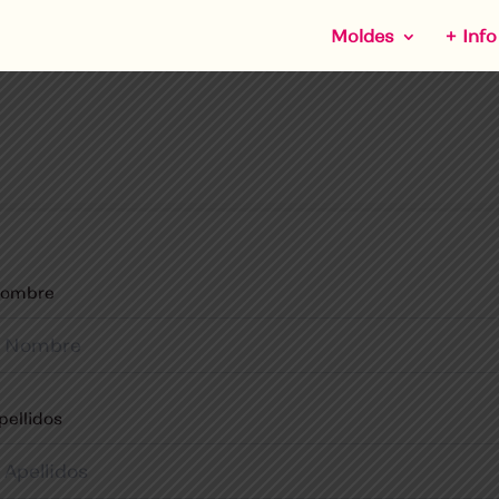
Moldes
+ Info
ombre
pellidos